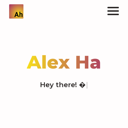
Alex Ha
H
e
y
t
h
e
r
e
!

|